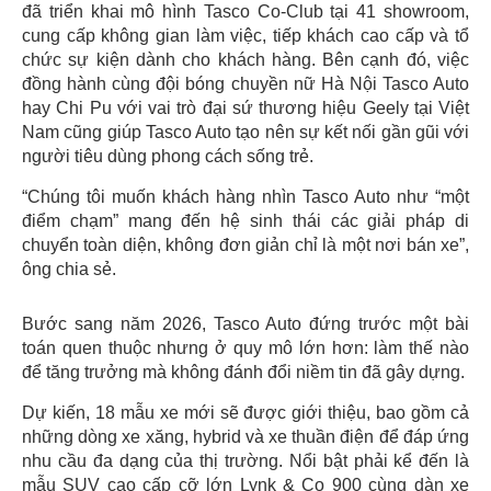
đã triển khai mô hình Tasco Co-Club tại 41 showroom,
cung cấp không gian làm việc, tiếp khách cao cấp và tổ
chức sự kiện dành cho khách hàng. Bên cạnh đó, việc
đồng hành cùng đội bóng chuyền nữ Hà Nội Tasco Auto
hay Chi Pu với vai trò đại sứ thương hiệu Geely tại Việt
Nam cũng giúp Tasco Auto tạo nên sự kết nối gần gũi với
người tiêu dùng phong cách sống trẻ.
“Chúng tôi muốn khách hàng nhìn Tasco Auto như “một
điểm chạm” mang đến hệ sinh thái các giải pháp di
chuyển toàn diện, không đơn giản chỉ là một nơi bán xe”,
ông chia sẻ.
Bước sang năm 2026, Tasco Auto đứng trước một bài
toán quen thuộc nhưng ở quy mô lớn hơn: làm thế nào
để tăng trưởng mà không đánh đổi niềm tin đã gây dựng.
Dự kiến, 18 mẫu xe mới sẽ được giới thiệu, bao gồm cả
những dòng xe xăng, hybrid và xe thuần điện để đáp ứng
nhu cầu đa dạng của thị trường. Nổi bật phải kể đến là
mẫu SUV cao cấp cỡ lớn Lynk & Co 900 cùng dàn xe