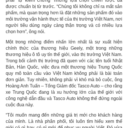
phải “tự kiểm chứng” những lựa chọn chiến lược đã
được chuẩn bị từ trước. “Chúng tôi không chỉ ra mắt sản
phẩm, mà quan trọng hơn là đặt những sản phẩm đó vào
môi trường vận hành thực tế của thị trường Việt Nam, nơi
người tiêu dùng ngày càng thận trọng và có nhiều lựa
chọn hơn”, ông nói.
Một trong những điểm nhấn lớn nhất là sự xuất hiện
chính thức của thương hiệu Geely, một trong những
thương hiệu ô tô uy tín thế giới, vào thị trường Việt Nam.
Trong bối cảnh thị trường đã quen với các tên tuổi Nhật
Bản, Hàn Quốc, việc đưa một thương hiệu Trung Quốc
quy mô toàn cầu vào Việt Nam không phải là bài toán
đơn giản. Tuy nhiên, không phải vì khó mà bỏ cuộc, ông
Hoàng Anh Tuấn – Tổng Giám đốc Tasco Auto – cho rằng
xe Trung Quốc đang là xu hướng lớn của thế giới với
công nghệ dẫn đầu và Tasco Auto không thể đứng ngoài
cuộc đua này.
“Tôi muốn mang đến những giá trị mới cho khách hàng
của mình. Là nhà phân phối, tôi luôn tìm hiểu xem thế
giới có gì hay, có gì mới để phục vụ người Việt. Đó vừa