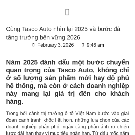
TRANG CHỦ
VỀ CHÚNG TÔI
TIN TỨC
TUYỂN DỤNG
LIÊN HỆ
Cùng Tasco Auto nhìn lại 2025 và bước đà
tăng trưởng bền vững 2026
February 3, 2026
9:46 am
Năm 2025 đánh dấu một bước chuyển
quan trọng của Tasco Auto, không chỉ
ở số lượng sản phẩm mới hay độ phủ
hệ thống, mà còn ở cách doanh nghiệp
này mang lại giá trị đến cho khách
hàng.
Trong bối cảnh thị trường ô tô Việt Nam bước vào giai
đoạn cạnh tranh khốc liệt hơn, những lựa chọn của các
doanh nghiệp phân phối ngày càng phản ánh rõ chiến
lược dài hạn thay vì mục tiêu ngắn hạn. Từ dấu mốc năm