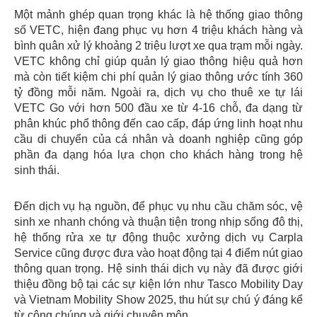
Một mảnh ghép quan trọng khác là hệ thống giao thông
số VETC, hiện đang phục vụ hơn 4 triệu khách hàng và
bình quân xử lý khoảng 2 triệu lượt xe qua trạm mỗi ngày.
VETC không chỉ giúp quản lý giao thông hiệu quả hơn
mà còn tiết kiệm chi phí quản lý giao thông ước tính 360
tỷ đồng mỗi năm. Ngoài ra, dịch vụ cho thuê xe tự lái
VETC Go với hơn 500 đầu xe từ 4-16 chỗ, đa dạng từ
phân khúc phổ thông đến cao cấp, đáp ứng linh hoạt nhu
cầu di chuyển của cá nhân và doanh nghiệp cũng góp
phần đa dạng hóa lựa chọn cho khách hàng trong hệ
sinh thái.
Đến dịch vụ hạ nguồn, để phục vụ nhu cầu chăm sóc, vệ
sinh xe nhanh chóng và thuận tiện trong nhịp sống đô thị,
hệ thống rửa xe tự động thuộc xưởng dịch vụ Carpla
Service cũng được đưa vào hoạt động tại 4 điểm nút giao
thông quan trọng. Hệ sinh thái dịch vụ này đã được giới
thiệu đồng bộ tại các sự kiện lớn như Tasco Mobility Day
và Vietnam Mobility Show 2025, thu hút sự chú ý đáng kể
từ công chúng và giới chuyên môn