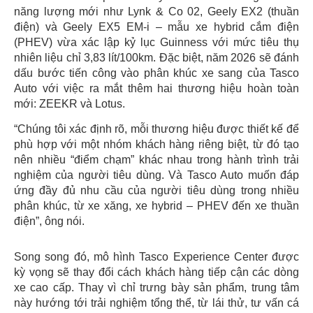
năng lượng mới như Lynk & Co 02, Geely EX2 (thuần
điện) và Geely EX5 EM-i – mẫu xe hybrid cắm điện
(PHEV) vừa xác lập kỷ lục Guinness với mức tiêu thụ
nhiên liệu chỉ 3,83 lít/100km. Đặc biệt, năm 2026 sẽ đánh
dấu bước tiến công vào phân khúc xe sang của Tasco
Auto với việc ra mắt thêm hai thương hiệu hoàn toàn
mới: ZEEKR và Lotus.
“Chúng tôi xác định rõ, mỗi thương hiệu được thiết kế để
phù hợp với một nhóm khách hàng riêng biệt, từ đó tạo
nên nhiều “điểm chạm” khác nhau trong hành trình trải
nghiệm của người tiêu dùng. Và Tasco Auto muốn đáp
ứng đầy đủ nhu cầu của người tiêu dùng trong nhiều
phân khúc, từ xe xăng, xe hybrid – PHEV đến xe thuần
điện”, ông nói.
Song song đó, mô hình Tasco Experience Center được
kỳ vọng sẽ thay đổi cách khách hàng tiếp cận các dòng
xe cao cấp. Thay vì chỉ trưng bày sản phẩm, trung tâm
này hướng tới trải nghiệm tổng thể, từ lái thử, tư vấn cá