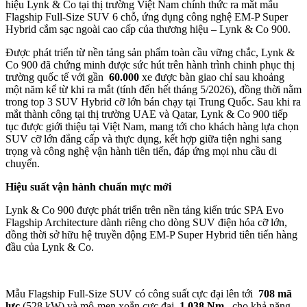
hiệu Lynk & Co tại thị trường Việt Nam chính thức ra mắt mẫu
Flagship Full-Size SUV 6 chỗ, ứng dụng công nghệ EM-P Super
Hybrid cắm sạc ngoài cao cấp của thương hiệu – Lynk & Co 900.
Được phát triển từ nền tảng sản phẩm toàn cầu vững chắc, Lynk &
Co 900 đã chứng minh được sức hút trên hành trình chinh phục thị
trường quốc tế với gần
60.000
xe được bàn giao chỉ sau khoảng
một năm kể từ khi ra mắt (tính đến hết tháng 5/2026), đồng thời nằm
trong top 3 SUV Hybrid cỡ lớn bán chạy tại Trung Quốc. Sau khi ra
mắt thành công tại thị trường UAE và Qatar, Lynk & Co 900 tiếp
tục được giới thiệu tại Việt Nam, mang tới cho khách hàng lựa chọn
SUV cỡ lớn đẳng cấp và thực dụng, kết hợp giữa tiện nghi sang
trọng và công nghệ vận hành tiên tiến, đáp ứng mọi nhu cầu di
chuyển.
Hiệu suất vận hành chuẩn mực mới
Lynk & Co 900 được phát triển trên nền tảng kiến trúc SPA Evo
Flagship Architecture dành riêng cho dòng SUV điện hóa cỡ lớn,
đồng thời sở hữu hệ truyền động EM-P Super Hybrid tiên tiến hàng
đầu của Lynk & Co.
Mẫu Flagship Full-Size SUV có công suất cực đại lên tới
708 mã
lực
(528 kW) và mô-men xoắn cực đại
1.038 Nm
, cho khả năng