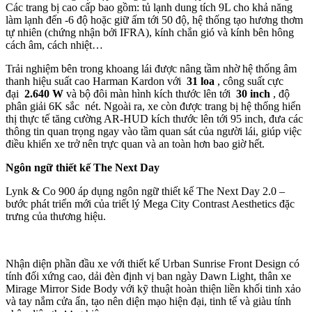
Các trang bị cao cấp bao gồm: tủ lạnh dung tích 9L cho khả năng
làm lạnh đến -6 độ hoặc giữ ấm tới 50 độ, hệ thống tạo hương thơm
tự nhiên (chứng nhận bởi IFRA), kính chắn gió và kính bên hông
cách âm, cách nhiệt…
Trải nghiệm bên trong khoang lái được nâng tầm nhờ hệ thống âm
thanh hiệu suất cao Harman Kardon với
31 loa
, công suất cực
đại
2.640 W
và bộ đôi màn hình kích thước lên tới
30 inch
, độ
phân giải 6K sắc
nét. Ngoài ra, xe còn được trang bị hệ thống hiển
thị thực tế tăng cường AR-HUD kích thước lên tới 95 inch, đưa các
thông tin quan trọng ngay vào tầm quan sát của người lái, giúp việc
điều khiển xe trở nên trực quan và an toàn hơn bao giờ hết.
Ngôn ngữ thiết kế The Next Day
Lynk & Co 900 áp dụng ngôn ngữ thiết kế The Next Day 2.0 –
bước phát triển mới của triết lý Mega City Contrast Aesthetics đặc
trưng của thương hiệu.
Nhận diện phần đầu xe với thiết kế Urban Sunrise Front Design có
tính đối xứng cao, dải đèn định vị ban ngày Dawn Light, thân xe
Mirage Mirror Side Body với kỹ thuật hoàn thiện liền khối tinh xảo
và tay nắm cửa ẩn, tạo nên diện mạo hiện đại, tinh tế và giàu tính