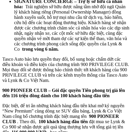
SIGNATURE CONCIERGE – Trợ lý sở hữu cá nhân
hóa:
Trải nghiệm sở hữu được nâng tầm nhờ đội ngũ Quản
lý khách hàng riêng (Personal Ownership Manager) đồng
hành xuyên suốt, hỗ trợ mọi nhu cầu từ dịch vụ, bảo hiểm,
cứu hộ đến các hoạt động thương hiệu. Khách hàng sẽ nhận
được các chương trình chăm sóc cá nhân hóa vào các dịp sinh
nhật, ngày nhận xe, các cột mốc sở hữu đặc biệt, cùng đặc
quyền nhận vé mời tham dự các sự kiện thể thao, văn hóa và
các chương trình phong cách sống độc quyền của Lynk &
Co
trong vòng 6 năm.
Tasco Auto bảo lưu quyền thay đổi, bổ sung hoặc chấm dứt các
điều khoản và điều kiện của chương trình 900 PRIVILEGE CLUB.
Mọi thay đổi sẽ được thông báo chính thức tới khách hàng của 900
PRIVILEGE CLUB và trên các kênh truyền thông của Tasco Auto
và Lynk & Co Việt Nam.
900 PIONEER CLUB – Gói đặc quyền Tiên phong trị giá lên
đến 116 triệu đồng dành cho 100 khách hàng đầu tiên
Đặc biệt, để tri ân những khách hàng đầu tiên khai mở kỷ nguyên
“New Premium” cùng dòng xe SUV đầu bảng, Lynk & Co Việt
Nam công bố chương trình đặc biệt mang tên
900 PIONEER
CLUB
. Theo đó,
100 khách hàng đầu tiên
đặt mua xe Lynk &
Co 900 sẽ nhận được gói quà tặng thượng lưu với tổng giá trị lên