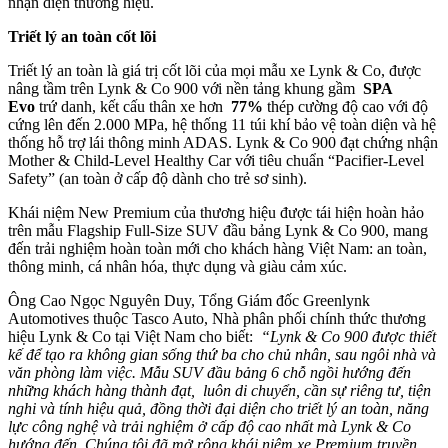
nhận diện thương hiệu.
Triết lý an toàn cốt lõi
Triết lý an toàn là giá trị cốt lõi của mọi mẫu xe Lynk & Co, được
nâng tầm trên Lynk & Co 900 với nền tảng khung gầm
SPA
Evo
trứ danh, kết cấu thân xe hơn
77%
thép cường độ cao với độ
cứng lên đến 2.000 MPa, hệ thống 11 túi khí bảo vệ toàn diện và hệ
thống hỗ trợ lái thông minh ADAS. Lynk & Co 900 đạt chứng nhận
Mother & Child-Level Healthy Car với tiêu chuẩn “Pacifier-Level
Safety” (an toàn ở cấp độ dành cho trẻ sơ sinh).
Khái niệm New Premium của thương hiệu được tái hiện hoàn hảo
trên mẫu Flagship Full-Size SUV đầu bảng Lynk & Co 900, mang
đến trải nghiệm hoàn toàn mới cho khách hàng Việt Nam: an toàn,
thông minh, cá nhân hóa, thực dụng và giàu cảm xúc.
Ông Cao Ngọc Nguyên Duy, Tổng Giám đốc Greenlynk
Automotives thuộc Tasco Auto, Nhà phân phối chính thức thương
hiệu Lynk & Co tại Việt Nam cho biết:
“Lynk & Co 900 được thiết
kế để tạo ra không gian sống thứ ba cho chủ nhân, sau ngôi nhà và
văn phòng làm việc. Mẫu SUV đầu bảng 6 chỗ ngồi hướng đến
những khách hàng thành đạt,
luôn di chuyển, cần sự riêng tư, tiện
nghi và tính hiệu quả, đồng thời đại diện cho triết lý an toàn, năng
lực công nghệ và trải nghiệm ở cấp độ cao nhất mà Lynk & Co
hướng đến. Chúng tôi đã mở rộng khái niệm xe Premium truyền