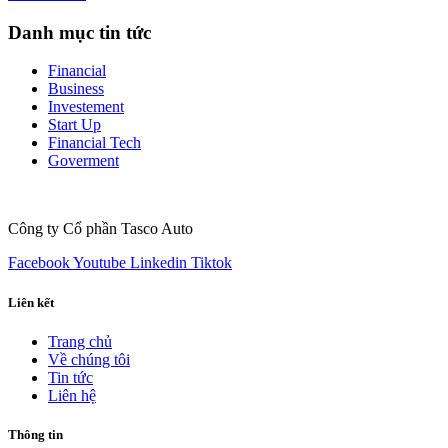
Danh mục tin tức
Financial
Business
Investement
Start Up
Financial Tech
Goverment
Công ty Cổ phần Tasco Auto
Facebook
Youtube
Linkedin
Tiktok
Liên kết
Trang chủ
Về chúng tôi
Tin tức
Liên hệ
Thông tin