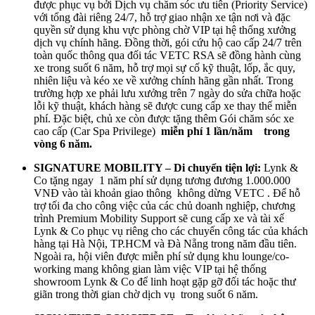
được phục vụ bởi Dịch vụ chăm sóc ưu tiên (Priority Service)
với tổng đài riêng 24/7, hỗ trợ giao nhận xe tận nơi và đặc
quyền sử dụng khu vực phòng chờ VIP tại hệ thống xưởng
dịch vụ chính hãng. Đồng thời, gói cứu hộ cao cấp 24/7 trên
toàn quốc thông qua đối tác VETC RSA sẽ đồng hành cùng
xe trong suốt 6 năm, hỗ trợ mọi sự cố kỹ thuật, lốp, ắc quy,
nhiên liệu và kéo xe về xưởng chính hãng gần nhất. Trong
trường hợp xe phải lưu xưởng trên 7 ngày do sửa chữa hoặc
lỗi kỹ thuật, khách hàng sẽ được cung cấp xe thay thế miễn
phí. Đặc biệt, chủ xe còn được tặng thêm Gói chăm sóc xe
cao cấp (Car Spa Privilege)
miễn phí 1 lần/năm
trong
vòng 6 năm.
SIGNATURE MOBILITY – Di chuyển tiện lợi:
Lynk &
Co tặng ngay
1 năm phí sử dụng tương đương 1.000.000
VNĐ
vào tài khoản giao thông
không dừng VETC
. Để hỗ
trợ tối đa cho công việc của các chủ doanh nghiệp, chương
trình Premium Mobility Support sẽ cung cấp xe và tài xế
Lynk & Co phục vụ riêng cho các chuyến công tác của khách
hàng tại Hà Nội, TP.HCM và Đà Nẵng trong năm đầu tiên.
Ngoài ra, hội viên được miễn phí sử dụng khu lounge/co-
working mang không gian làm việc VIP tại hệ thống
showroom Lynk & Co để linh hoạt gặp gỡ đối tác hoặc thư
giãn trong thời gian chờ dịch vụ
trong suốt 6 năm.