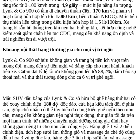
tăng tốc từ 0-100 km/h trong
4,9 giây
– mức hiệu năng ấn tượng.
Lynk & Co 900 có tầm di chuyển thuần điện
170 km
và phạm vi
hoạt động hỗn hợp lên tới
1.000 km
(Tiêu chuẩn NEDC). Mức tiêu
thụ nhiên liệu xăng trong điều kiện hỗn hợp là 1,5 lít/100km. Xe
trang bị sẵn hệ thống treo khí nén hai buồng kín, kết hợp công nghệ
kiểm soát giảm chấn liên tục CDC, mang đến khả năng ổn định và
trải nghiệm êm ái vượt trội.
Khoang nội thất hạng thương gia cho mọi vị trí ngồi
Lynk & Co 900 sở hữu không gian và trang bị tiện ích vượt trên
mong đợi, mang đến sự tiện nghi và đẳng cấp cho mọi hành khách
trên xe. Cabin đạt tỷ lệ tối ưu không gian lên tới 88,2%, đảm bảo sự
thoải mái và thư thái tương đồng cho cả 6 vị trí ghế ngồi.
Mẫu SUV đầu bảng của Lynk & Co sở hữu bộ ghế hàng thứ hai có
thể xoay chỉnh điện
180 độ
độc đáo, cửa hậu kiểu tách đôi ở phía
sau, giúp chủ nhân có thể tùy biến đa dạng kiểu ghế ngồi theo nhu
cầu, mang đến không gian tiện nghi thực dụng, thư giãn tối đa trên
mọi hành trình, từ những chuyến nghỉ dưỡng cùng gia đình hay
không gian riêng tư cho nhu cầu công việc. Hàng ghế 1 và 2 điều
chỉnh điện, tích hợp sưởi ấm, thông gió và massage đa chế độ cùng
điều hòa 3 vùng độc lập, hàng ghế 3 tích hợp sưởi ấm và massage.