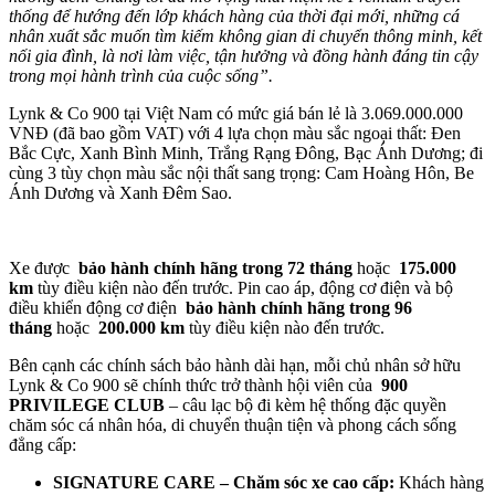
thống để hướng đến lớp khách hàng của thời đại mới, những cá
nhân xuất sắc muốn tìm kiếm không gian di chuyển thông minh, kết
nối gia đình, là nơi làm việc, tận hưởng và đồng hành đáng tin cậy
trong mọi hành trình của cuộc sống”.
Lynk & Co 900 tại Việt Nam có mức giá bán lẻ là 3.069.000.000
VNĐ (đã bao gồm VAT) với 4 lựa chọn màu sắc ngoại thất: Đen
Bắc Cực, Xanh Bình Minh, Trắng Rạng Đông, Bạc Ánh Dương; đi
cùng 3 tùy chọn màu sắc nội thất sang trọng: Cam Hoàng Hôn, Be
Ánh Dương và Xanh Đêm Sao.
Xe được
bảo hành chính hãng trong 72 tháng
hoặc
175.000
km
tùy điều kiện nào đến trước. Pin cao áp, động cơ điện và bộ
điều khiển động cơ điện
bảo hành chính hãng trong 96
tháng
hoặc
200.000 km
tùy điều kiện nào đến trước.
Bên cạnh các chính sách bảo hành dài hạn, mỗi chủ nhân sở hữu
Lynk & Co 900 sẽ chính thức trở thành hội viên của
900
PRIVILEGE CLUB
– câu lạc bộ đi kèm hệ thống đặc quyền
chăm sóc cá nhân hóa, di chuyển thuận tiện và phong cách sống
đẳng cấp:
SIGNATURE CARE – Chăm sóc xe cao cấp:
Khách hàng