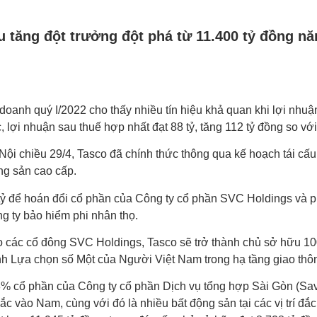
 tăng đột trưởng đột phá từ 11.400 tỷ đồng năm
anh quý I/2022 cho thấy nhiều tín hiệu khả quan khi lợi nhuận 
lợi nhuận sau thuế hợp nhất đạt 88 tỷ, tăng 112 tỷ đồng so vớ
Nội chiều 29/4, Tasco đã chính thức thông qua kế hoạch tái cấ
ộng sản cao cấp.
tỷ để hoán đổi cổ phần của Công ty cổ phần SVC Holdings và p
g ty bảo hiểm phi nhân thọ.
ho các cổ đông SVC Holdings, Tasco sẽ trở thành chủ sở hữu 
nh Lựa chọn số Một của Người Việt Nam trong hạ tầng giao thôn
% cổ phần của Công ty cổ phần Dịch vụ tổng hợp Sài Gòn (Savic
Bắc vào Nam, cùng với đó là nhiều bất động sản tại các vị trí đ