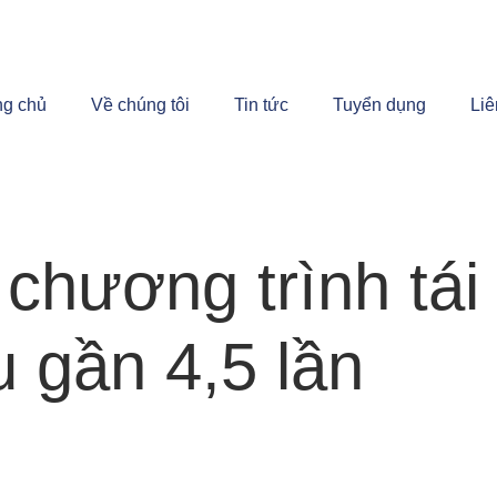
ng chủ
Về chúng tôi
Tin tức
Tuyển dụng
Liê
chương trình tái 
 gần 4,5 lần