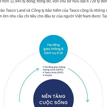
ơn 11.945 tỷ đồng; trong đó, vốn chủ sở hữu đạt 8.728 tỷ đồn
vào Tasco Land và Công ty bảo hiểm của Tasco cũng là những 
n lớn nhu cầu chi tiêu cho đầu tư của người Việt Nam được Tas