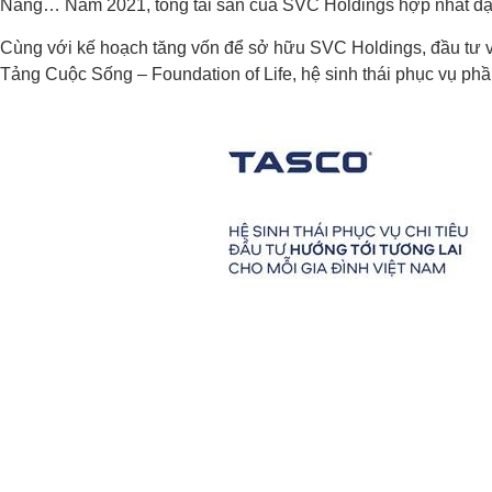
Nẵng… Năm 2021, tổng tài sản của SVC Holdings hợp nhất đạt h
Cùng với kế hoạch tăng vốn để sở hữu SVC Holdings, đầu tư 
Tảng Cuộc Sống – Foundation of Life, hệ sinh thái phục vụ phầ