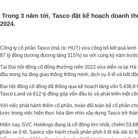
Trong 3 năm tới, Tasco đặt kế hoạch doanh thu
2024.
Công ty cổ phần Tasco (mã ck: HUT) vừa công bố kết quả kinh do
87 tỷ đồng (tương đương tăng 315%) so với cùng kỳ năm trước, 
Tại Đại hội đồng cổ đông thường niên 2022 vừa diễn ra tại Hà 
đầu trong hạ tầng giao thông thông minh, dịch vụ ô tô và bất đ
Đại hội đồng cổ đông đã thông qua kế hoạch tăng vốn 5.438,8 
Tasco Land và 612 tỷ đồng góp vốn đầu tư và phát triển một côn
Với việc phát hành thêm cổ phần, hoán đổi toàn bộ cổ phần c
lược trong việc hiện thực hóa tầm nhìn xây dựng Tasco trở thà
Hiện nay, SVC Holdings đang là cổ đông lớn nhất, chiếm 53,68
phần xe ô tô. Savico vận hành chuỗi phân phối ô tô trải dài từ 