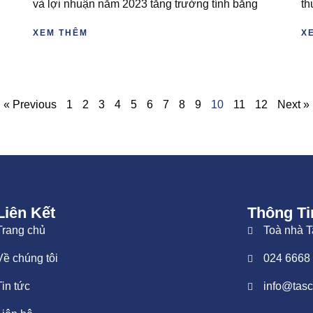
và lợi nhuận năm 2023 tăng trưởng tính bằng
th
XEM THÊM
X
« Previous
1
2
3
4
5
6
7
8
9
10
11
12
Next »
Liên Kết
Thông Ti
Trang chủ
Toà nhà 
Về chúng tôi
024 6668
Tin tức
info@tas