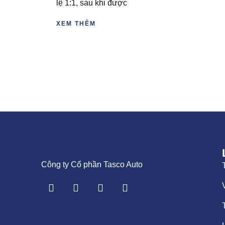
lệ 1:1, sau khi được
XEM THÊM
Công ty Cổ phần Tasco Auto