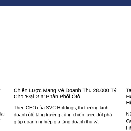
ờ
Chiến Lược Mang Về Doanh Thu 28.000 Tỷ
T
Cho ‘đại Gia’ Phân Phối Ôtô
H
H
Theo CEO của SVC Holdings, thị trường kinh
lại
Nă
doanh ôtô tăng trưởng cùng chiến lược đột phá
C
đạ
giúp doanh nghiệp gia tăng doanh thu và
hi