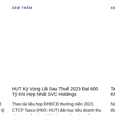
XEM THÊM
X
HUT Kỳ Vọng Lãi Sau Thuế 2023 Đạt 600
T
Tỷ Khi Hợp Nhất SVC Holdings
K
ổ
Theo tài liệu họp ĐHĐCĐ thường niên 2023,
Nă
 tỷ
CTCP Tasco (HNX: HUT) đặt mục tiêu doanh thu
tổ