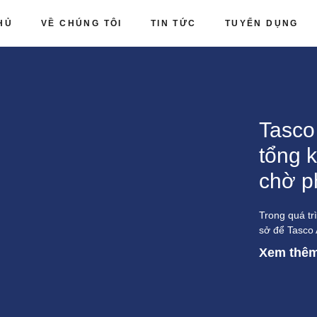
HỦ
VỀ CHÚNG TÔI
TIN TỨC
TUYỂN DỤNG
Tasco
tổng k
chờ p
Trong quá tr
sở để Tasco 
Xem thêm