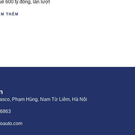
uế 600 tỷ đồng, lần lượt
EM THÊM
n
Tasco, Phạm Hùng, Nam Từ Liêm, Hà Nội
 6863
coauto.com